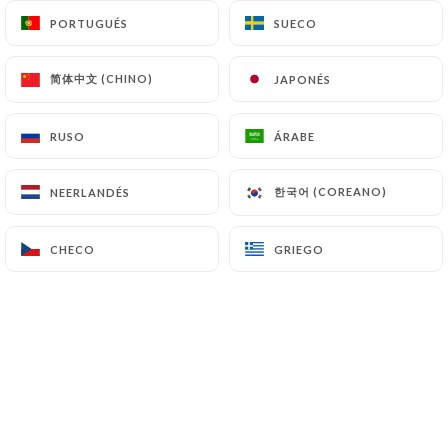
PORTUGUÉS
PORTUGUÉS
SUECO
SUECO
简体中文 (CHINO)
简体中文 (CHINO)
JAPONÉS
JAPONÉS
RUSO
RUSO
ÁRABE
ÁRABE
한국어 (COREANO)
한국어 (COREANO)
NEERLANDÉS
NEERLANDÉS
CHECO
CHECO
GRIEGO
GRIEGO