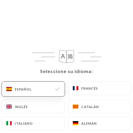
Seleccione su idioma:
Seleccione su idioma:
FRANCÉS
FRANCÉS
ESPAÑOL
ESPAÑOL
INGLÉS
INGLÉS
CATALÁN
CATALÁN
ITALIANO
ITALIANO
ALEMÁN
ALEMÁN