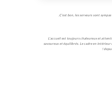
C’est bon, les serveurs sont sympas
L’accueil est toujours chaleureux et attent
savoureux et équilibrés. Le cadre en intérieur
depui