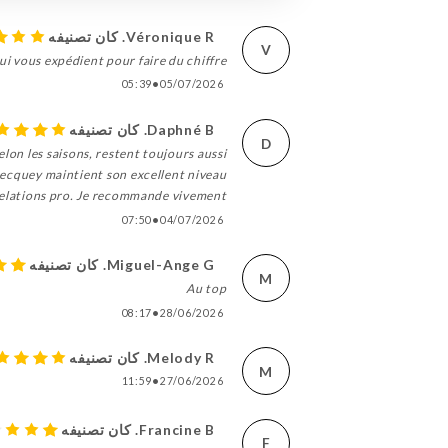
Véronique R. كان تصنيفه
V
i vous expédient pour faire du chiffre.
05:39
•
05/07/2026
Daphné B. كان تصنيفه
D
lon les saisons, restent toujours aussi
 Becquey maintient son excellent niveau
elations pro. Je recommande vivement !
07:50
•
04/07/2026
Miguel-Ange G. كان تصنيفه
M
Au top
08:17
•
28/06/2026
Melody R. كان تصنيفه
M
11:59
•
27/06/2026
Francine B. كان تصنيفه
F