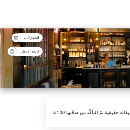
الحجز الآن
قائمة الانتظار
قات حقيقية تمّ التأكّد من صحّتها 100%.