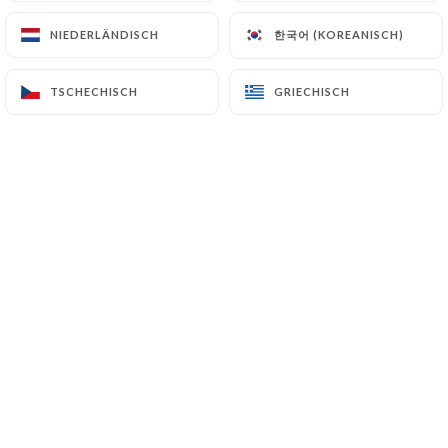
한국어 (KOREANISCH)
한국어 (KOREANISCH)
NIEDERLÄNDISCH
NIEDERLÄNDISCH
Véronique R. bewertete
V
TSCHECHISCH
TSCHECHISCH
GRIECHISCH
GRIECHISCH
5/5
C’est bon, les serveurs sont sympas et on
peut prendre son temps contrairement à
certains restos de quartier qui vous
expédient pour faire du chiffre.
05/07/2026
•
05:39
Daphné B. bewertete
D
5/5
L’accueil est toujours chaleureux et
attentionné. Les plats (pour les
végétariens notamment) qui varient en
créativité selon les saisons, restent