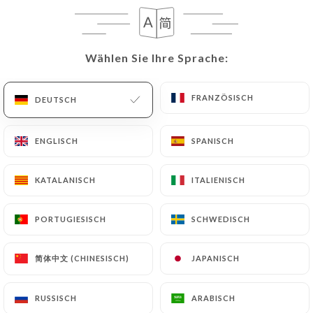
DE
MENÜ
Wählen Sie Ihre Sprache:
Wählen Sie Ihre Sprache:
FRANZÖSISCH
FRANZÖSISCH
DEUTSCH
DEUTSCH
/
START
BEWERTUNGEN
ENGLISCH
ENGLISCH
SPANISCH
SPANISCH
Bewertungen
KATALANISCH
KATALANISCH
ITALIENISCH
ITALIENISCH
PORTUGIESISCH
PORTUGIESISCH
SCHWEDISCH
SCHWEDISCH
288 Bewertungen auf Uniiti
简体中文 (CHINESISCH)
简体中文 (CHINESISCH)
JAPANISCH
JAPANISCH
4.6 / 5
RUSSISCH
RUSSISCH
ARABISCH
ARABISCH
100% echte, überprüfte Bewertungen.