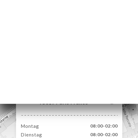
ART
VIEREN
ERIE
RTUNG
NÜ
TAKT
34 Quai de la Marne
75019 Paris France
Montag
08:00-02:00
Dienstag
08:00-02:00