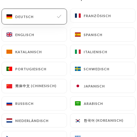
DE
MENÜ
FRANZÖSISCH
FRANZÖSISCH
DEUTSCH
DEUTSCH
ENGLISCH
ENGLISCH
SPANISCH
SPANISCH
KATALANISCH
KATALANISCH
ITALIENISCH
ITALIENISCH
/
START
KONTAKT
Kontakt
PORTUGIESISCH
PORTUGIESISCH
SCHWEDISCH
SCHWEDISCH
简体中文 (CHINESISCH)
简体中文 (CHINESISCH)
JAPANISCH
JAPANISCH
RUSSISCH
RUSSISCH
ARABISCH
ARABISCH
한국어 (KOREANISCH)
한국어 (KOREANISCH)
NIEDERLÄNDISCH
NIEDERLÄNDISCH
Maison Becquey