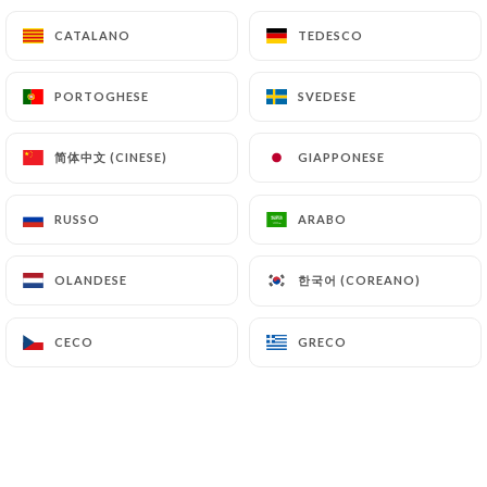
LE ACQUE
CATALANO
CATALANO
TEDESCO
TEDESCO
Acque minerali - 75cl
7.50€
PORTOGHESE
PORTOGHESE
SVEDESE
SVEDESE
Acque frizzanti - 75cl
简体中文 (CINESE)
简体中文 (CINESE)
GIAPPONESE
GIAPPONESE
Mela, pera, pesca rampicante
7.50€
RUSSO
RUSSO
ARABO
ARABO
한국어 (COREANO)
한국어 (COREANO)
OLANDESE
OLANDESE
CECO
CECO
GRECO
GRECO
BEVANDE FREDDE
Tonno - 33cl
4.70€
Coca cola, coca cola zero - 33cl