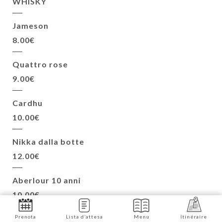
WHISKY
Jameson
8.00€
Quattro rose
9.00€
Cardhu
10.00€
Nikka dalla botte
12.00€
Aberlour 10 anni
10.00€
Prenota
Lista d’attesa
Menu
Itinéraire
Jack Daniels